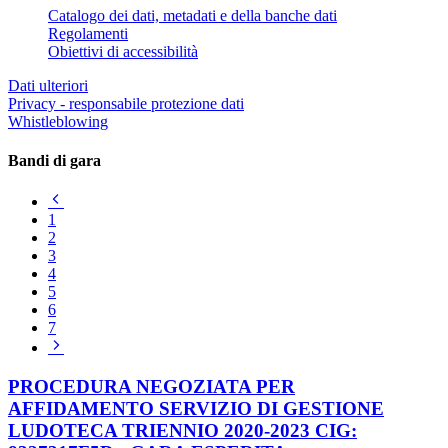
Catalogo dei dati, metadati e della banche dati
Regolamenti
Obiettivi di accessibilità
Dati ulteriori
Privacy - responsabile protezione dati
Whistleblowing
Bandi di gara
Pagina
precedente
1
2
3
4
5
6
7
Pagina
successiva
PROCEDURA NEGOZIATA PER
AFFIDAMENTO SERVIZIO DI GESTIONE
LUDOTECA TRIENNIO 2020-2023 CIG: