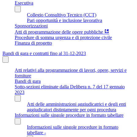
Esecutiva
Collegio Consultivo Tecnico (CCT)
Pari opportunità e inclusione lavorativa
Sponsorizzazioni
Atti di programmazione delle opere pubbliche
Procedure di somma urgenza e di protezione civile
Finanza di progetto
Bandi di gara e contratti fino al 31-12-2023
Atti relativi alla programmazione di lavori, opere, servizi e
forniture
Bandi di gara
Sotto-sezioni eliminate dalla Delibera n. 7 del 17 gennaio
2023
Atti delle amministrazioni aggiudicatrici e degli enti
aggiudicatori distintamente per ogni procedura
Informazioni sulle singole procedure in formato tabellare
Informazioni sulle singole procedure in formato
tabellare -