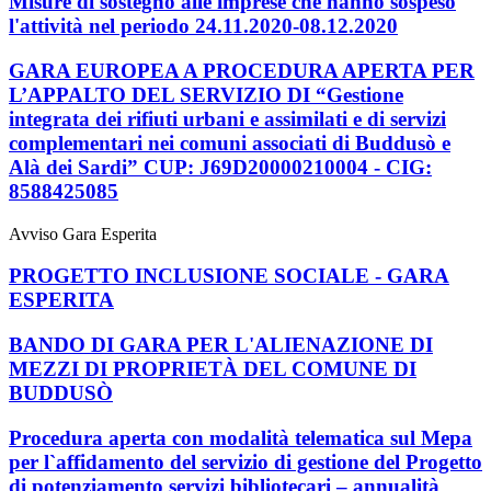
Misure di sostegno alle imprese che hanno sospeso
l'attività nel periodo 24.11.2020-08.12.2020
GARA EUROPEA A PROCEDURA APERTA PER
L’APPALTO DEL SERVIZIO DI “Gestione
integrata dei rifiuti urbani e assimilati e di servizi
complementari nei comuni associati di Buddusò e
Alà dei Sardi” CUP: J69D20000210004 - CIG:
8588425085
Avviso Gara Esperita
PROGETTO INCLUSIONE SOCIALE - GARA
ESPERITA
BANDO DI GARA PER L'ALIENAZIONE DI
MEZZI DI PROPRIETÀ DEL COMUNE DI
BUDDUSÒ
Procedura aperta con modalità telematica sul Mepa
per l`affidamento del servizio di gestione del Progetto
di potenziamento servizi bibliotecari – annualità