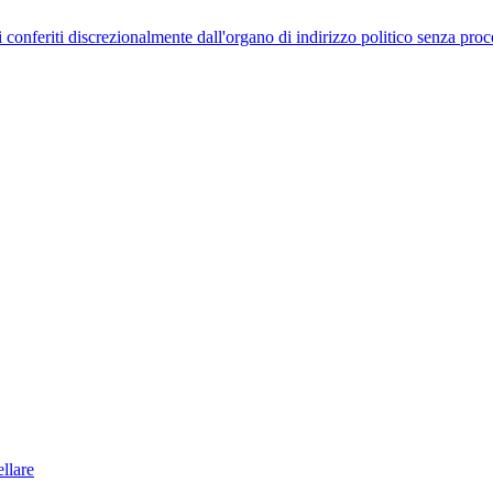
uelli conferiti discrezionalmente dall'organo di indirizzo politico senza p
llare