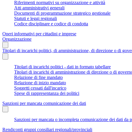
Riferimenti normativi su organizzazione e attività
Atti amministrativi generali
Documenti di programmazione strategico gestionale
Statuti e leggi regionali
Codice disciplinare e codice di condotta
Oneri informativi per cittadini e imprese
Organizzazione
Titolari di incarichi politici, di amministrazione, di direzione o di gov
Titolari di incarichi politici - dati in formato tabellare
Titolari di incarichi di amministrazione di direzione o di govern
Relazione di fine mandato
Relazione di inizio mandato
Soggetti cessati dall'incarico
Spese di rappresentanza dei politici
Sanzioni per mancata comunicazione dei dati
Sanzioni per mancata o incompleta comunicazione dei dati da parte
Rendiconti gruppi consiliari regionali/provinciali