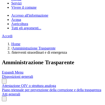
Servizi
Vivere il comune
Accesso all'informazione
Acqua
Agricoltura
Tutti gli argomenti...
Accedi
Home
/
Amministrazione Trasparente
/
Interventi straordinari e di emergenza
Amministrazione Trasparente
Espandi Menu
Disposizioni generali
Attestazione OIV o struttura analoga
Piano triennale per prevenzione della corruzione e della trasparenza
Atti generali