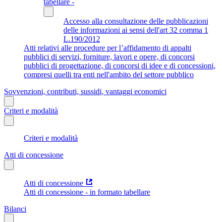
tabellare -
Accesso alla consultazione delle pubblicazioni
delle informazioni ai sensi dell'art 32 comma 1
L.190/2012
Atti relativi alle procedure per l’affidamento di appalti
pubblici di servizi, forniture, lavori e opere, di concorsi
pubblici di progettazione, di concorsi di idee e di concessioni,
compresi quelli tra enti nell'ambito del settore pubblico
Sovvenzioni, contributi, sussidi, vantaggi economici
Criteri e modalità
Criteri e modalità
Atti di concessione
Atti di concessione
Atti di concessione - in formato tabellare
Bilanci