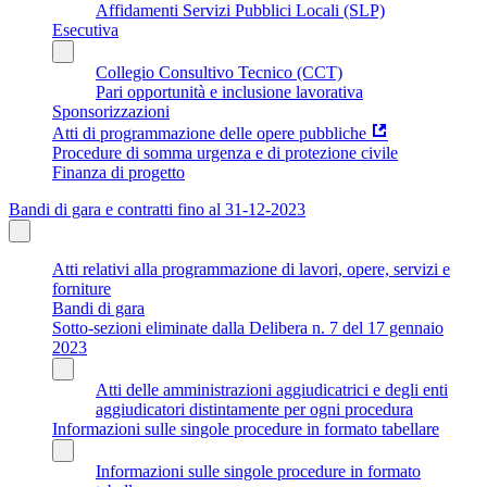
Affidamenti Servizi Pubblici Locali (SLP)
Esecutiva
Collegio Consultivo Tecnico (CCT)
Pari opportunità e inclusione lavorativa
Sponsorizzazioni
Atti di programmazione delle opere pubbliche
Procedure di somma urgenza e di protezione civile
Finanza di progetto
Bandi di gara e contratti fino al 31-12-2023
Atti relativi alla programmazione di lavori, opere, servizi e
forniture
Bandi di gara
Sotto-sezioni eliminate dalla Delibera n. 7 del 17 gennaio
2023
Atti delle amministrazioni aggiudicatrici e degli enti
aggiudicatori distintamente per ogni procedura
Informazioni sulle singole procedure in formato tabellare
Informazioni sulle singole procedure in formato