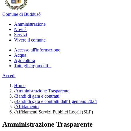
Comune di Buddusò
Amministrazione
Novità
Servizi
Vivere il comune
Accesso all'informazione
Acqua
Agricoltura
Tutti gli argomenti...
Accedi
Home
/
Amministrazione Trasparente
/
Bandi di gara e contratti
/
Bandi di gara e contratti dall'1 gennaio 2024
/
Affidamento
/
Affidamenti Servizi Pubblici Locali (SLP)
Amministrazione Trasparente