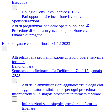
Esecutiva
Collegio Consultivo Tecnico (CCT)
Pari opportunità e inclusione lavorativa
Sponsorizzazioni
Atti di programmazione delle opere pubbliche
Procedure di somma urgenza e di protezione civile
Finanza di progetto
Bandi di gara e contratti fino al 31-12-2023
Atti relativi alla programmazione di lavori, opere, servizi e
forniture
Bandi di gara
Sotto-sezioni eliminate dalla Delibera n. 7 del 17 gennaio
2023
Atti delle amministrazioni aggiudicatrici e degli enti
aggiudicatori distintamente per ogni procedura
Informazioni sulle singole procedure in formato tabellare
Informazioni sulle singole procedure in formato
tabellare -