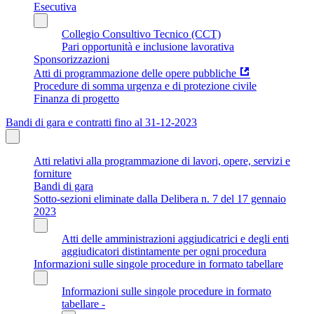
Esecutiva
Collegio Consultivo Tecnico (CCT)
Pari opportunità e inclusione lavorativa
Sponsorizzazioni
Atti di programmazione delle opere pubbliche
Procedure di somma urgenza e di protezione civile
Finanza di progetto
Bandi di gara e contratti fino al 31-12-2023
Atti relativi alla programmazione di lavori, opere, servizi e
forniture
Bandi di gara
Sotto-sezioni eliminate dalla Delibera n. 7 del 17 gennaio
2023
Atti delle amministrazioni aggiudicatrici e degli enti
aggiudicatori distintamente per ogni procedura
Informazioni sulle singole procedure in formato tabellare
Informazioni sulle singole procedure in formato
tabellare -