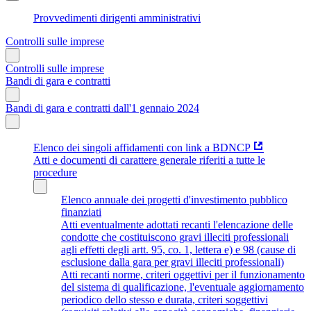
Provvedimenti dirigenti amministrativi
Controlli sulle imprese
Controlli sulle imprese
Bandi di gara e contratti
Bandi di gara e contratti dall'1 gennaio 2024
Elenco dei singoli affidamenti con link a BDNCP
Atti e documenti di carattere generale riferiti a tutte le
procedure
Elenco annuale dei progetti d'investimento pubblico
finanziati
Atti eventualmente adottati recanti l'elencazione delle
condotte che costituiscono gravi illeciti professionali
agli effetti degli artt. 95, co. 1, lettera e) e 98 (cause di
esclusione dalla gara per gravi illeciti professionali)
Atti recanti norme, criteri oggettivi per il funzionamento
del sistema di qualificazione, l'eventuale aggiornamento
periodico dello stesso e durata, criteri soggettivi