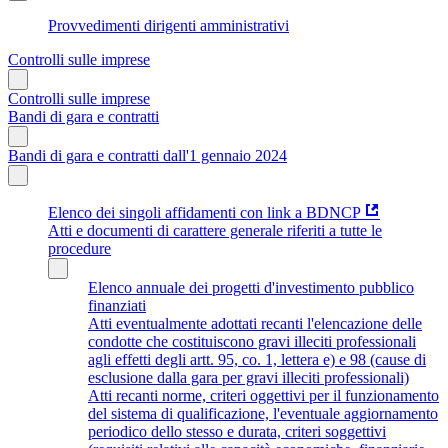
Provvedimenti dirigenti amministrativi
Controlli sulle imprese
Controlli sulle imprese
Bandi di gara e contratti
Bandi di gara e contratti dall'1 gennaio 2024
Elenco dei singoli affidamenti con link a BDNCP
Atti e documenti di carattere generale riferiti a tutte le
procedure
Elenco annuale dei progetti d'investimento pubblico
finanziati
Atti eventualmente adottati recanti l'elencazione delle
condotte che costituiscono gravi illeciti professionali
agli effetti degli artt. 95, co. 1, lettera e) e 98 (cause di
esclusione dalla gara per gravi illeciti professionali)
Atti recanti norme, criteri oggettivi per il funzionamento
del sistema di qualificazione, l'eventuale aggiornamento
periodico dello stesso e durata, criteri soggettivi