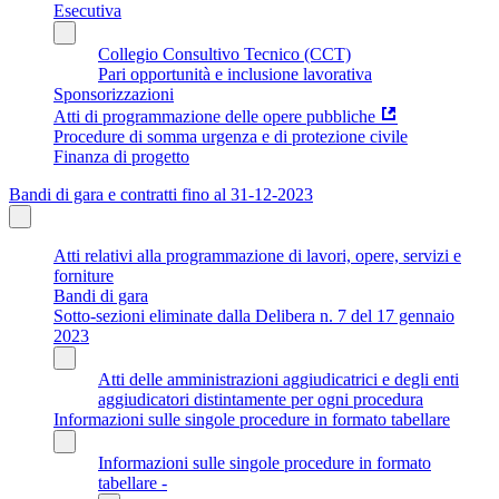
Esecutiva
Collegio Consultivo Tecnico (CCT)
Pari opportunità e inclusione lavorativa
Sponsorizzazioni
Atti di programmazione delle opere pubbliche
Procedure di somma urgenza e di protezione civile
Finanza di progetto
Bandi di gara e contratti fino al 31-12-2023
Atti relativi alla programmazione di lavori, opere, servizi e
forniture
Bandi di gara
Sotto-sezioni eliminate dalla Delibera n. 7 del 17 gennaio
2023
Atti delle amministrazioni aggiudicatrici e degli enti
aggiudicatori distintamente per ogni procedura
Informazioni sulle singole procedure in formato tabellare
Informazioni sulle singole procedure in formato
tabellare -