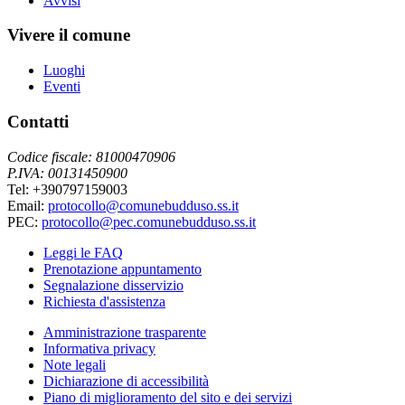
Avvisi
Vivere il comune
Luoghi
Eventi
Contatti
Codice fiscale: 81000470906
P.IVA: 00131450900
Tel: +390797159003
Email:
protocollo@comunebudduso.ss.it
PEC:
protocollo@pec.comunebudduso.ss.it
Leggi le FAQ
Prenotazione appuntamento
Segnalazione disservizio
Richiesta d'assistenza
Amministrazione trasparente
Informativa privacy
Note legali
Dichiarazione di accessibilità
Piano di miglioramento del sito e dei servizi