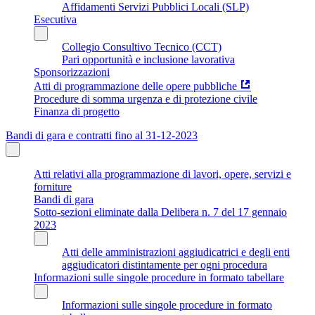
Affidamenti Servizi Pubblici Locali (SLP)
Esecutiva
Collegio Consultivo Tecnico (CCT)
Pari opportunità e inclusione lavorativa
Sponsorizzazioni
Atti di programmazione delle opere pubbliche
Procedure di somma urgenza e di protezione civile
Finanza di progetto
Bandi di gara e contratti fino al 31-12-2023
Atti relativi alla programmazione di lavori, opere, servizi e
forniture
Bandi di gara
Sotto-sezioni eliminate dalla Delibera n. 7 del 17 gennaio
2023
Atti delle amministrazioni aggiudicatrici e degli enti
aggiudicatori distintamente per ogni procedura
Informazioni sulle singole procedure in formato tabellare
Informazioni sulle singole procedure in formato