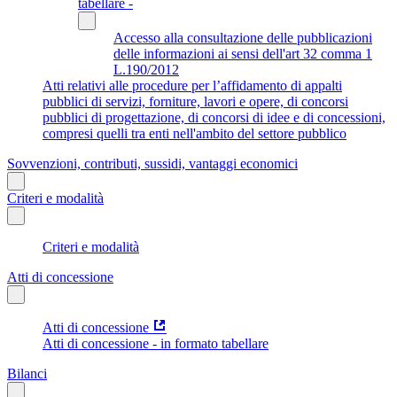
tabellare -
Accesso alla consultazione delle pubblicazioni
delle informazioni ai sensi dell'art 32 comma 1
L.190/2012
Atti relativi alle procedure per l’affidamento di appalti
pubblici di servizi, forniture, lavori e opere, di concorsi
pubblici di progettazione, di concorsi di idee e di concessioni,
compresi quelli tra enti nell'ambito del settore pubblico
Sovvenzioni, contributi, sussidi, vantaggi economici
Criteri e modalità
Criteri e modalità
Atti di concessione
Atti di concessione
Atti di concessione - in formato tabellare
Bilanci