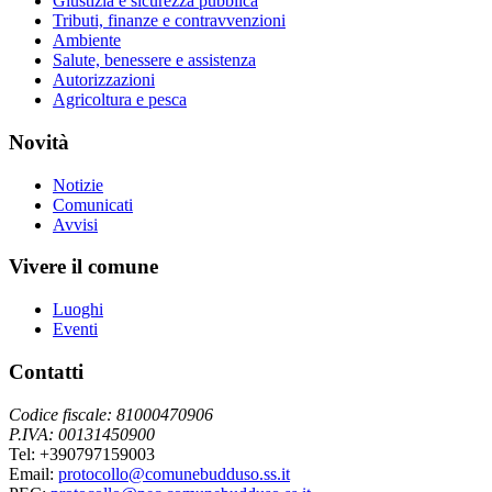
Giustizia e sicurezza pubblica
Tributi, finanze e contravvenzioni
Ambiente
Salute, benessere e assistenza
Autorizzazioni
Agricoltura e pesca
Novità
Notizie
Comunicati
Avvisi
Vivere il comune
Luoghi
Eventi
Contatti
Codice fiscale: 81000470906
P.IVA: 00131450900
Tel: +390797159003
Email:
protocollo@comunebudduso.ss.it