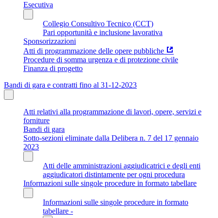
Esecutiva
Collegio Consultivo Tecnico (CCT)
Pari opportunità e inclusione lavorativa
Sponsorizzazioni
Atti di programmazione delle opere pubbliche
Procedure di somma urgenza e di protezione civile
Finanza di progetto
Bandi di gara e contratti fino al 31-12-2023
Atti relativi alla programmazione di lavori, opere, servizi e
forniture
Bandi di gara
Sotto-sezioni eliminate dalla Delibera n. 7 del 17 gennaio
2023
Atti delle amministrazioni aggiudicatrici e degli enti
aggiudicatori distintamente per ogni procedura
Informazioni sulle singole procedure in formato tabellare
Informazioni sulle singole procedure in formato
tabellare -