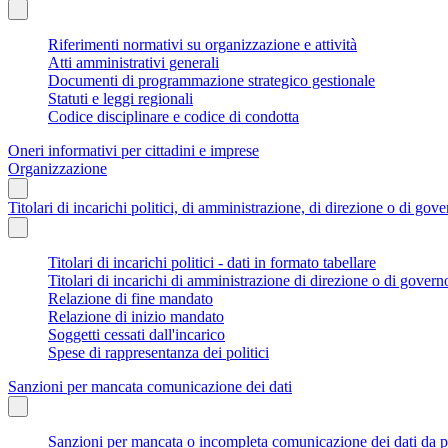
Riferimenti normativi su organizzazione e attività
Atti amministrativi generali
Documenti di programmazione strategico gestionale
Statuti e leggi regionali
Codice disciplinare e codice di condotta
Oneri informativi per cittadini e imprese
Organizzazione
Titolari di incarichi politici, di amministrazione, di direzione o di gov
Titolari di incarichi politici - dati in formato tabellare
Titolari di incarichi di amministrazione di direzione o di govern
Relazione di fine mandato
Relazione di inizio mandato
Soggetti cessati dall'incarico
Spese di rappresentanza dei politici
Sanzioni per mancata comunicazione dei dati
Sanzioni per mancata o incompleta comunicazione dei dati da parte