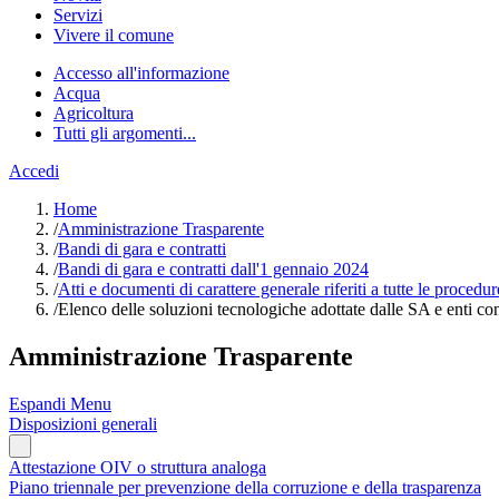
Servizi
Vivere il comune
Accesso all'informazione
Acqua
Agricoltura
Tutti gli argomenti...
Accedi
Home
/
Amministrazione Trasparente
/
Bandi di gara e contratti
/
Bandi di gara e contratti dall'1 gennaio 2024
/
Atti e documenti di carattere generale riferiti a tutte le procedur
/
Elenco delle soluzioni tecnologiche adottate dalle SA e enti con
Amministrazione Trasparente
Espandi Menu
Disposizioni generali
Attestazione OIV o struttura analoga
Piano triennale per prevenzione della corruzione e della trasparenza