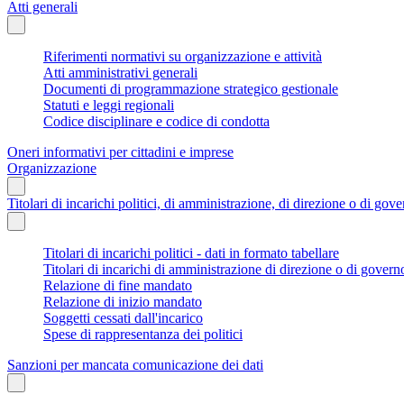
Atti generali
Riferimenti normativi su organizzazione e attività
Atti amministrativi generali
Documenti di programmazione strategico gestionale
Statuti e leggi regionali
Codice disciplinare e codice di condotta
Oneri informativi per cittadini e imprese
Organizzazione
Titolari di incarichi politici, di amministrazione, di direzione o di gov
Titolari di incarichi politici - dati in formato tabellare
Titolari di incarichi di amministrazione di direzione o di govern
Relazione di fine mandato
Relazione di inizio mandato
Soggetti cessati dall'incarico
Spese di rappresentanza dei politici
Sanzioni per mancata comunicazione dei dati