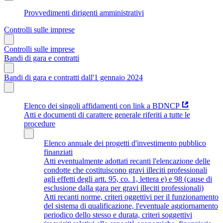
Provvedimenti dirigenti amministrativi
Controlli sulle imprese
Controlli sulle imprese
Bandi di gara e contratti
Bandi di gara e contratti dall'1 gennaio 2024
Elenco dei singoli affidamenti con link a BDNCP
Atti e documenti di carattere generale riferiti a tutte le
procedure
Elenco annuale dei progetti d'investimento pubblico
finanziati
Atti eventualmente adottati recanti l'elencazione delle
condotte che costituiscono gravi illeciti professionali
agli effetti degli artt. 95, co. 1, lettera e) e 98 (cause di
esclusione dalla gara per gravi illeciti professionali)
Atti recanti norme, criteri oggettivi per il funzionamento
del sistema di qualificazione, l'eventuale aggiornamento
periodico dello stesso e durata, criteri soggettivi