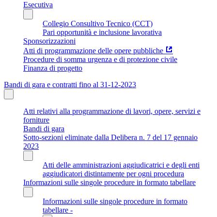
Esecutiva
Collegio Consultivo Tecnico (CCT)
Pari opportunità e inclusione lavorativa
Sponsorizzazioni
Atti di programmazione delle opere pubbliche
Procedure di somma urgenza e di protezione civile
Finanza di progetto
Bandi di gara e contratti fino al 31-12-2023
Atti relativi alla programmazione di lavori, opere, servizi e
forniture
Bandi di gara
Sotto-sezioni eliminate dalla Delibera n. 7 del 17 gennaio
2023
Atti delle amministrazioni aggiudicatrici e degli enti
aggiudicatori distintamente per ogni procedura
Informazioni sulle singole procedure in formato tabellare
Informazioni sulle singole procedure in formato
tabellare -