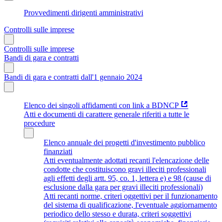
Provvedimenti dirigenti amministrativi
Controlli sulle imprese
Controlli sulle imprese
Bandi di gara e contratti
Bandi di gara e contratti dall'1 gennaio 2024
Elenco dei singoli affidamenti con link a BDNCP
Atti e documenti di carattere generale riferiti a tutte le
procedure
Elenco annuale dei progetti d'investimento pubblico
finanziati
Atti eventualmente adottati recanti l'elencazione delle
condotte che costituiscono gravi illeciti professionali
agli effetti degli artt. 95, co. 1, lettera e) e 98 (cause di
esclusione dalla gara per gravi illeciti professionali)
Atti recanti norme, criteri oggettivi per il funzionamento
del sistema di qualificazione, l'eventuale aggiornamento
periodico dello stesso e durata, criteri soggettivi