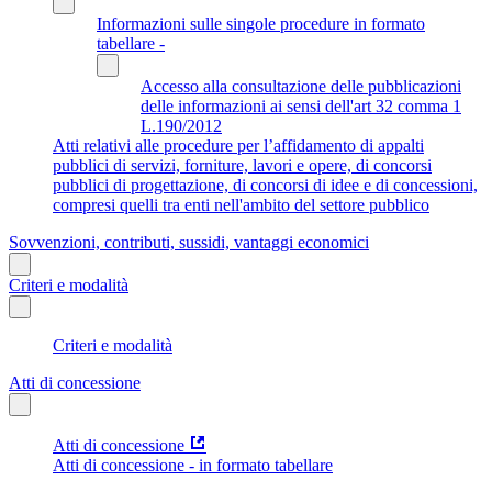
Informazioni sulle singole procedure in formato
tabellare -
Accesso alla consultazione delle pubblicazioni
delle informazioni ai sensi dell'art 32 comma 1
L.190/2012
Atti relativi alle procedure per l’affidamento di appalti
pubblici di servizi, forniture, lavori e opere, di concorsi
pubblici di progettazione, di concorsi di idee e di concessioni,
compresi quelli tra enti nell'ambito del settore pubblico
Sovvenzioni, contributi, sussidi, vantaggi economici
Criteri e modalità
Criteri e modalità
Atti di concessione
Atti di concessione
Atti di concessione - in formato tabellare