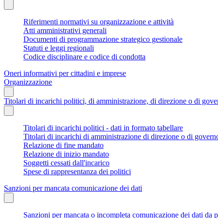
Riferimenti normativi su organizzazione e attività
Atti amministrativi generali
Documenti di programmazione strategico gestionale
Statuti e leggi regionali
Codice disciplinare e codice di condotta
Oneri informativi per cittadini e imprese
Organizzazione
Titolari di incarichi politici, di amministrazione, di direzione o di gov
Titolari di incarichi politici - dati in formato tabellare
Titolari di incarichi di amministrazione di direzione o di govern
Relazione di fine mandato
Relazione di inizio mandato
Soggetti cessati dall'incarico
Spese di rappresentanza dei politici
Sanzioni per mancata comunicazione dei dati
Sanzioni per mancata o incompleta comunicazione dei dati da parte