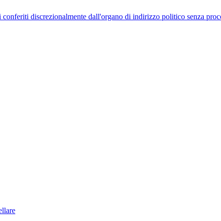
uelli conferiti discrezionalmente dall'organo di indirizzo politico senza p
llare