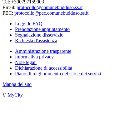
Tel: +390797159003
Email:
protocollo@comunebudduso.ss.it
PEC:
protocollo@pec.comunebudduso.ss.it
Leggi le FAQ
Prenotazione appuntamento
Segnalazione disservizio
Richiesta d'assistenza
Amministrazione trasparente
Informativa privacy
Note legali
Dichiarazione di accessibilità
Piano di miglioramento del sito e dei servizi
Mappa del sito
©
MyCity