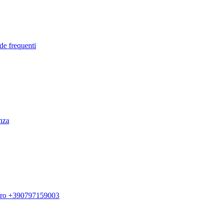
de frequenti
enza
ero +390797159003