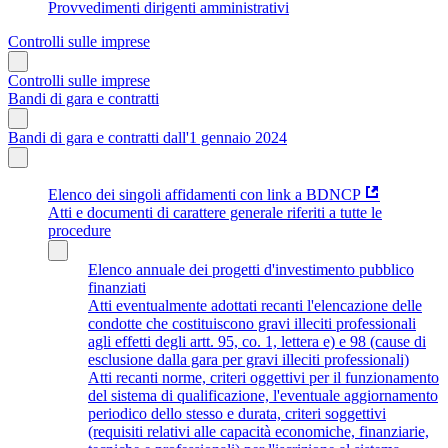
Provvedimenti dirigenti amministrativi
Controlli sulle imprese
Controlli sulle imprese
Bandi di gara e contratti
Bandi di gara e contratti dall'1 gennaio 2024
Elenco dei singoli affidamenti con link a BDNCP
Atti e documenti di carattere generale riferiti a tutte le
procedure
Elenco annuale dei progetti d'investimento pubblico
finanziati
Atti eventualmente adottati recanti l'elencazione delle
condotte che costituiscono gravi illeciti professionali
agli effetti degli artt. 95, co. 1, lettera e) e 98 (cause di
esclusione dalla gara per gravi illeciti professionali)
Atti recanti norme, criteri oggettivi per il funzionamento
del sistema di qualificazione, l'eventuale aggiornamento
periodico dello stesso e durata, criteri soggettivi
(requisiti relativi alle capacità economiche, finanziarie,