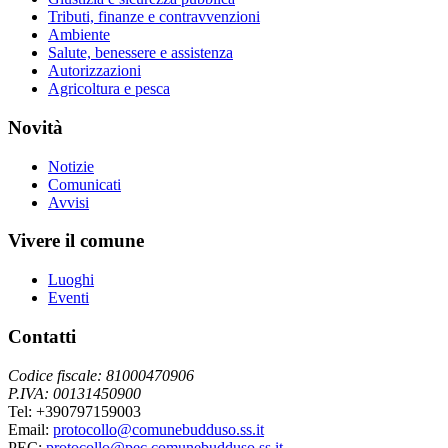
Tributi, finanze e contravvenzioni
Ambiente
Salute, benessere e assistenza
Autorizzazioni
Agricoltura e pesca
Novità
Notizie
Comunicati
Avvisi
Vivere il comune
Luoghi
Eventi
Contatti
Codice fiscale: 81000470906
P.IVA: 00131450900
Tel: +390797159003
Email:
protocollo@comunebudduso.ss.it
PEC:
protocollo@pec.comunebudduso.ss.it