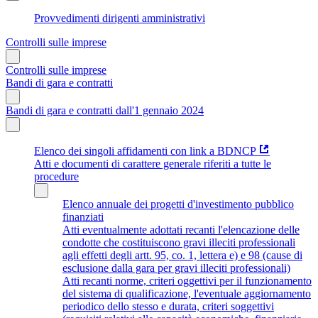
Provvedimenti dirigenti amministrativi
Controlli sulle imprese
Controlli sulle imprese
Bandi di gara e contratti
Bandi di gara e contratti dall'1 gennaio 2024
Elenco dei singoli affidamenti con link a BDNCP
Atti e documenti di carattere generale riferiti a tutte le
procedure
Elenco annuale dei progetti d'investimento pubblico
finanziati
Atti eventualmente adottati recanti l'elencazione delle
condotte che costituiscono gravi illeciti professionali
agli effetti degli artt. 95, co. 1, lettera e) e 98 (cause di
esclusione dalla gara per gravi illeciti professionali)
Atti recanti norme, criteri oggettivi per il funzionamento
del sistema di qualificazione, l'eventuale aggiornamento
periodico dello stesso e durata, criteri soggettivi