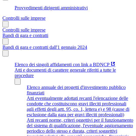
Provvedimenti dirigenti amministrativi
Controlli sulle imprese
Controlli sulle imprese
Bandi di gara e contratti
Bandi di gara e contratti dall'1 gennaio 2024
Elenco dei singoli affidamenti con link a BDNCP
Atti e documenti di carattere generale riferiti a tutte le
procedure
Elenco annuale dei progetti d'investimento pubblico
finanziati
Atti eventualmente adottati recanti l'elencazione delle
condotte che costituiscono gravi illeciti professionali
agli effetti degli artt. 95, co. 1, lettera e) e 98 (cause di
esclusione dalla gara per gravi illeciti professionali)
Atti recanti norme, criteri oggettivi per il funzionamento
del sistema di qualificazione, l'eventuale aggiornamento
periodico dello stesso e durata, criteri soggettivi