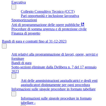
Esecutiva
Collegio Consultivo Tecnico (CCT)
Pari opportunità e inclusione lavorativa
Sponsorizzazioni
Atti di programmazione delle opere pubbliche
Procedure di somma urgenza e di protezione civile
Finanza di progetto
Bandi di gara e contratti fino al 31-12-2023
Atti relativi alla programmazione di lavori, opere, servizi e
forniture
Bandi di gara
Sotto-sezioni eliminate dalla Delibera n. 7 del 17 gennaio
2023
Atti delle amministrazioni aggiudicatrici e degli enti
aggiudicatori distintamente per ogni procedura
Informazioni sulle singole procedure in formato tabellare
Informazioni sulle singole procedure in formato
tabellare -