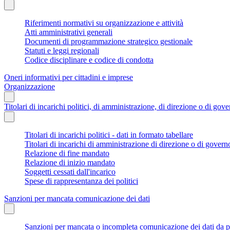
Riferimenti normativi su organizzazione e attività
Atti amministrativi generali
Documenti di programmazione strategico gestionale
Statuti e leggi regionali
Codice disciplinare e codice di condotta
Oneri informativi per cittadini e imprese
Organizzazione
Titolari di incarichi politici, di amministrazione, di direzione o di gov
Titolari di incarichi politici - dati in formato tabellare
Titolari di incarichi di amministrazione di direzione o di govern
Relazione di fine mandato
Relazione di inizio mandato
Soggetti cessati dall'incarico
Spese di rappresentanza dei politici
Sanzioni per mancata comunicazione dei dati
Sanzioni per mancata o incompleta comunicazione dei dati da parte