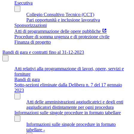
Esecutiva
Collegio Consultivo Tecnico (CCT)
Pari opportunità e inclusione lavorativa
Sponsorizzazioni
Atti di programmazione delle opere pubbliche
Procedure di somma urgenza e di protezione civile
Finanza di progetto
Bandi di gara e contratti fino al 31-12-2023
Atti relativi alla programmazione di lavori, opere, servizi e
forniture
Bandi di gara
Sotto-sezioni eliminate dalla Delibera n. 7 del 17 gennaio
2023
Atti delle amministrazioni aggiudicatrici e degli enti
aggiudicatori distintamente per ogni procedura
Informazioni sulle singole procedure in formato tabellare
Informazioni sulle singole procedure in formato
tabellare -