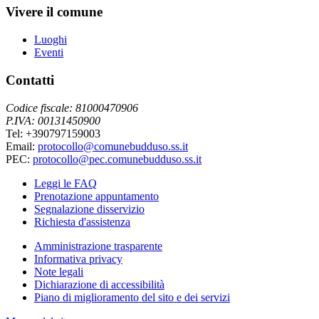
Vivere il comune
Luoghi
Eventi
Contatti
Codice fiscale: 81000470906
P.IVA: 00131450900
Tel: +390797159003
Email:
protocollo@comunebudduso.ss.it
PEC:
protocollo@pec.comunebudduso.ss.it
Leggi le FAQ
Prenotazione appuntamento
Segnalazione disservizio
Richiesta d'assistenza
Amministrazione trasparente
Informativa privacy
Note legali
Dichiarazione di accessibilità
Piano di miglioramento del sito e dei servizi