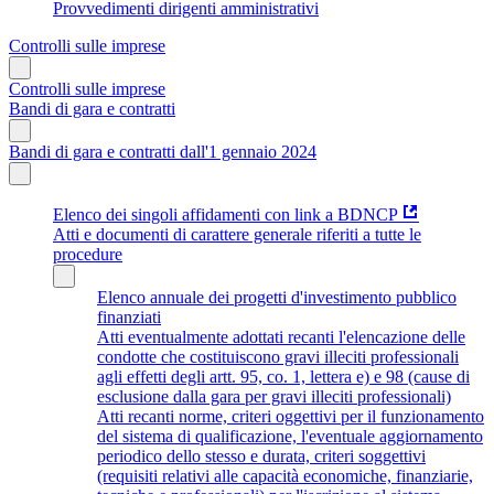
Provvedimenti dirigenti amministrativi
Controlli sulle imprese
Controlli sulle imprese
Bandi di gara e contratti
Bandi di gara e contratti dall'1 gennaio 2024
Elenco dei singoli affidamenti con link a BDNCP
Atti e documenti di carattere generale riferiti a tutte le
procedure
Elenco annuale dei progetti d'investimento pubblico
finanziati
Atti eventualmente adottati recanti l'elencazione delle
condotte che costituiscono gravi illeciti professionali
agli effetti degli artt. 95, co. 1, lettera e) e 98 (cause di
esclusione dalla gara per gravi illeciti professionali)
Atti recanti norme, criteri oggettivi per il funzionamento
del sistema di qualificazione, l'eventuale aggiornamento
periodico dello stesso e durata, criteri soggettivi
(requisiti relativi alle capacità economiche, finanziarie,