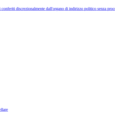
uelli conferiti discrezionalmente dall'organo di indirizzo politico senza p
llare