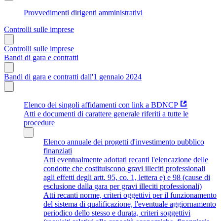
Provvedimenti dirigenti amministrativi
Controlli sulle imprese
Controlli sulle imprese
Bandi di gara e contratti
Bandi di gara e contratti dall'1 gennaio 2024
Elenco dei singoli affidamenti con link a BDNCP
Atti e documenti di carattere generale riferiti a tutte le
procedure
Elenco annuale dei progetti d'investimento pubblico
finanziati
Atti eventualmente adottati recanti l'elencazione delle
condotte che costituiscono gravi illeciti professionali
agli effetti degli artt. 95, co. 1, lettera e) e 98 (cause di
esclusione dalla gara per gravi illeciti professionali)
Atti recanti norme, criteri oggettivi per il funzionamento
del sistema di qualificazione, l'eventuale aggiornamento
periodico dello stesso e durata, criteri soggettivi