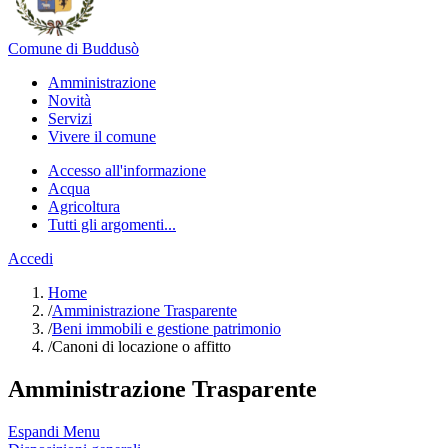
Comune di Buddusò
Amministrazione
Novità
Servizi
Vivere il comune
Accesso all'informazione
Acqua
Agricoltura
Tutti gli argomenti...
Accedi
Home
/
Amministrazione Trasparente
/
Beni immobili e gestione patrimonio
/
Canoni di locazione o affitto
Amministrazione Trasparente
Espandi Menu