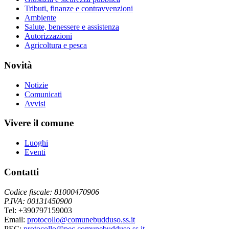
Tributi, finanze e contravvenzioni
Ambiente
Salute, benessere e assistenza
Autorizzazioni
Agricoltura e pesca
Novità
Notizie
Comunicati
Avvisi
Vivere il comune
Luoghi
Eventi
Contatti
Codice fiscale: 81000470906
P.IVA: 00131450900
Tel: +390797159003
Email:
protocollo@comunebudduso.ss.it
PEC:
protocollo@pec.comunebudduso.ss.it