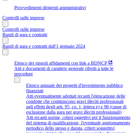
Provvedimenti dirigenti amministrativi
Controlli sulle imprese
Controlli sulle imprese
Bandi di gara e contratti
Bandi di gara e contratti dall'1 gennaio 2024
Elenco dei singoli affidamenti con link a BDNCP
Atti e documenti di carattere generale riferiti a tutte le
procedure
Elenco annuale dei progetti d'investimento pubblico
finanziati
Atti eventualmente adottati recanti l'elencazione delle
condotte che costituiscono gravi illeciti professionali
agli effetti degli artt. 95, co. 1, lettera e) e 98 (cause di
esclusione dalla gara per gravi illeciti professionali)
Atti recanti norme, criteri oggettivi per il funzionamento
del sistema di qualificazione, l'eventuale aggiornamento
periodico dello stesso e durata, criteri soggettivi