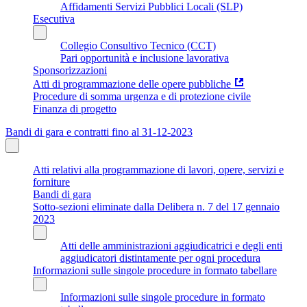
Affidamenti Servizi Pubblici Locali (SLP)
Esecutiva
Collegio Consultivo Tecnico (CCT)
Pari opportunità e inclusione lavorativa
Sponsorizzazioni
Atti di programmazione delle opere pubbliche
Procedure di somma urgenza e di protezione civile
Finanza di progetto
Bandi di gara e contratti fino al 31-12-2023
Atti relativi alla programmazione di lavori, opere, servizi e
forniture
Bandi di gara
Sotto-sezioni eliminate dalla Delibera n. 7 del 17 gennaio
2023
Atti delle amministrazioni aggiudicatrici e degli enti
aggiudicatori distintamente per ogni procedura
Informazioni sulle singole procedure in formato tabellare
Informazioni sulle singole procedure in formato