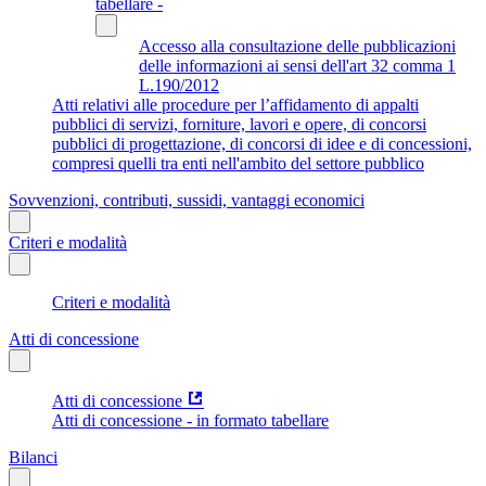
tabellare -
Accesso alla consultazione delle pubblicazioni
delle informazioni ai sensi dell'art 32 comma 1
L.190/2012
Atti relativi alle procedure per l’affidamento di appalti
pubblici di servizi, forniture, lavori e opere, di concorsi
pubblici di progettazione, di concorsi di idee e di concessioni,
compresi quelli tra enti nell'ambito del settore pubblico
Sovvenzioni, contributi, sussidi, vantaggi economici
Criteri e modalità
Criteri e modalità
Atti di concessione
Atti di concessione
Atti di concessione - in formato tabellare
Bilanci