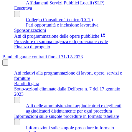
Affidamenti Servizi Pubblici Locali (SLP)
Esecutiva
Collegio Consultivo Tecnico (CCT)
Pari opportunità e inclusione lavorativa
Sponsorizzazioni
Atti di programmazione delle opere pubbliche
Procedure di somma urgenza e di protezione civile
Finanza di progetto
Bandi di gara e contratti fino al 31-12-2023
Atti relativi alla programmazione di lavori, opere, servizi e
forniture
Bandi di gara
Sotto-sezioni eliminate dalla Delibera n. 7 del 17 gennaio
2023
Atti delle amministrazioni aggiudicatrici e degli enti
aggiudicatori distintamente per ogni procedura
Informazioni sulle singole procedure in formato tabellare
Informazioni sulle singole procedure in formato