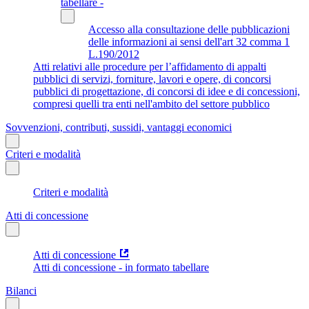
tabellare -
Accesso alla consultazione delle pubblicazioni
delle informazioni ai sensi dell'art 32 comma 1
L.190/2012
Atti relativi alle procedure per l’affidamento di appalti
pubblici di servizi, forniture, lavori e opere, di concorsi
pubblici di progettazione, di concorsi di idee e di concessioni,
compresi quelli tra enti nell'ambito del settore pubblico
Sovvenzioni, contributi, sussidi, vantaggi economici
Criteri e modalità
Criteri e modalità
Atti di concessione
Atti di concessione
Atti di concessione - in formato tabellare
Bilanci