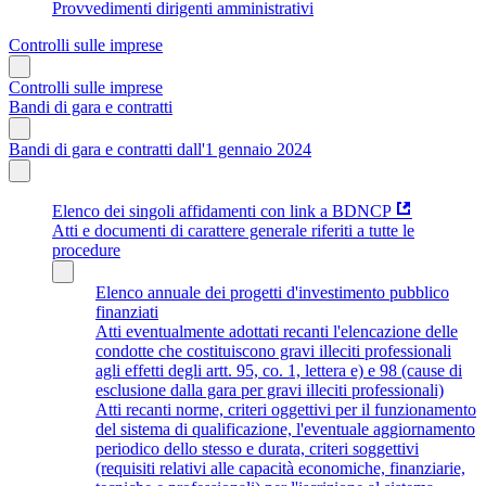
Provvedimenti dirigenti amministrativi
Controlli sulle imprese
Controlli sulle imprese
Bandi di gara e contratti
Bandi di gara e contratti dall'1 gennaio 2024
Elenco dei singoli affidamenti con link a BDNCP
Atti e documenti di carattere generale riferiti a tutte le
procedure
Elenco annuale dei progetti d'investimento pubblico
finanziati
Atti eventualmente adottati recanti l'elencazione delle
condotte che costituiscono gravi illeciti professionali
agli effetti degli artt. 95, co. 1, lettera e) e 98 (cause di
esclusione dalla gara per gravi illeciti professionali)
Atti recanti norme, criteri oggettivi per il funzionamento
del sistema di qualificazione, l'eventuale aggiornamento
periodico dello stesso e durata, criteri soggettivi
(requisiti relativi alle capacità economiche, finanziarie,