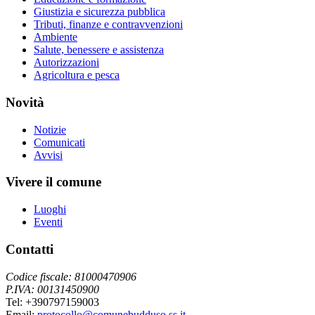
Giustizia e sicurezza pubblica
Tributi, finanze e contravvenzioni
Ambiente
Salute, benessere e assistenza
Autorizzazioni
Agricoltura e pesca
Novità
Notizie
Comunicati
Avvisi
Vivere il comune
Luoghi
Eventi
Contatti
Codice fiscale: 81000470906
P.IVA: 00131450900
Tel: +390797159003
Email:
protocollo@comunebudduso.ss.it