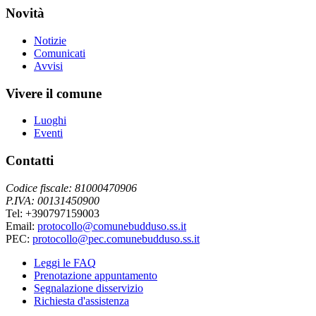
Novità
Notizie
Comunicati
Avvisi
Vivere il comune
Luoghi
Eventi
Contatti
Codice fiscale: 81000470906
P.IVA: 00131450900
Tel: +390797159003
Email:
protocollo@comunebudduso.ss.it
PEC:
protocollo@pec.comunebudduso.ss.it
Leggi le FAQ
Prenotazione appuntamento
Segnalazione disservizio
Richiesta d'assistenza