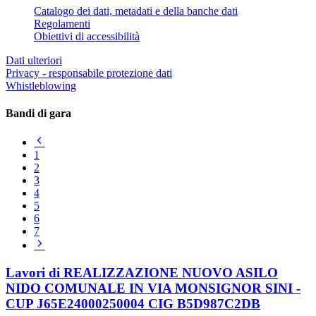
Catalogo dei dati, metadati e della banche dati
Regolamenti
Obiettivi di accessibilità
Dati ulteriori
Privacy - responsabile protezione dati
Whistleblowing
Bandi di gara
Pagina
precedente
1
2
3
4
5
6
7
Pagina
successiva
Lavori di REALIZZAZIONE NUOVO ASILO
NIDO COMUNALE IN VIA MONSIGNOR SINI -
CUP J65E24000250004 CIG B5D987C2DB