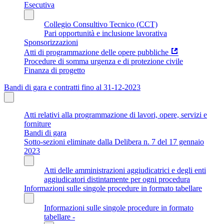
Esecutiva
Collegio Consultivo Tecnico (CCT)
Pari opportunità e inclusione lavorativa
Sponsorizzazioni
Atti di programmazione delle opere pubbliche
Procedure di somma urgenza e di protezione civile
Finanza di progetto
Bandi di gara e contratti fino al 31-12-2023
Atti relativi alla programmazione di lavori, opere, servizi e
forniture
Bandi di gara
Sotto-sezioni eliminate dalla Delibera n. 7 del 17 gennaio
2023
Atti delle amministrazioni aggiudicatrici e degli enti
aggiudicatori distintamente per ogni procedura
Informazioni sulle singole procedure in formato tabellare
Informazioni sulle singole procedure in formato
tabellare -