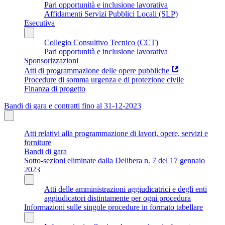
Pari opportunità e inclusione lavorativa
Affidamenti Servizi Pubblici Locali (SLP)
Esecutiva
Collegio Consultivo Tecnico (CCT)
Pari opportunità e inclusione lavorativa
Sponsorizzazioni
Atti di programmazione delle opere pubbliche
Procedure di somma urgenza e di protezione civile
Finanza di progetto
Bandi di gara e contratti fino al 31-12-2023
Atti relativi alla programmazione di lavori, opere, servizi e
forniture
Bandi di gara
Sotto-sezioni eliminate dalla Delibera n. 7 del 17 gennaio
2023
Atti delle amministrazioni aggiudicatrici e degli enti
aggiudicatori distintamente per ogni procedura
Informazioni sulle singole procedure in formato tabellare