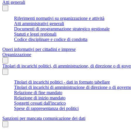
Atti generali
Riferimenti normativi su organizzazione e attività
Atti amministrativi generali
Documenti di programmazione strategico gestionale
Statuti e leggi regionali
Codice disciplinare e codice di condotta
Oneri informativi per cittadini e imprese
Organizzazione
Titolari di incarichi politici, di amministrazione, di direzione o di gov
Titolari di incarichi politici - dati in formato tabellare
Titolari di incarichi di amministrazione di direzione o di govern
Relazione di fine mandato
Relazione di inizio mandato
Soggetti cessati dall'incarico
Spese di rappresentanza dei politici
Sanzioni per mancata comunicazione dei dati