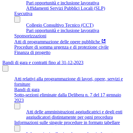
Pari opportunità e inclusione lavorativa
Affidamenti Servizi Pubblici Locali (SLP)
Esecutiva
Collegio Consultivo Tecnico (CCT)
Pari opportunità e inclusione lavorativa
Sponsorizzazioni
Atti di programmazione delle opere pubbliche
Procedure di somma urgenza e di protezione civile
Finanza di progetto
Bandi di gara e contratti fino al 31-12-2023
Atti relativi alla programmazione di lavori, opere, servizi e
forniture
Bandi di gara
Sotto-sezioni eliminate dalla Delibera n. 7 del 17 gennaio
2023
Atti delle amministrazioni aggiudicatrici e degli enti
aggiudicatori distintamente per ogni procedura
Informazioni sulle singole procedure in formato tabellare