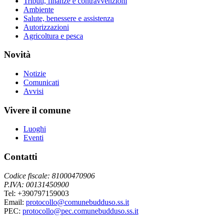
Tributi, finanze e contravvenzioni
Ambiente
Salute, benessere e assistenza
Autorizzazioni
Agricoltura e pesca
Novità
Notizie
Comunicati
Avvisi
Vivere il comune
Luoghi
Eventi
Contatti
Codice fiscale: 81000470906
P.IVA: 00131450900
Tel: +390797159003
Email:
protocollo@comunebudduso.ss.it
PEC:
protocollo@pec.comunebudduso.ss.it