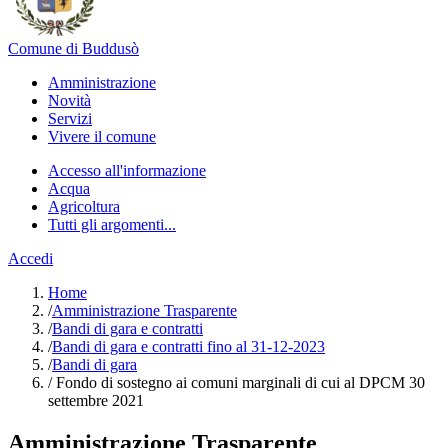
Comune di Buddusò
Amministrazione
Novità
Servizi
Vivere il comune
Accesso all'informazione
Acqua
Agricoltura
Tutti gli argomenti...
Accedi
Home
/
Amministrazione Trasparente
/
Bandi di gara e contratti
/
Bandi di gara e contratti fino al 31-12-2023
/
Bandi di gara
/
Fondo di sostegno ai comuni marginali di cui al DPCM 30
settembre 2021
Amministrazione Trasparente