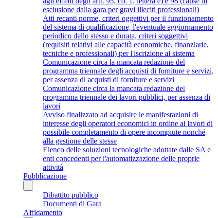
agli effetti degli artt. 95, co. 1, lettera e) e 98 (cause di
esclusione dalla gara per gravi illeciti professionali)
Atti recanti norme, criteri oggettivi per il funzionamento
del sistema di qualificazione, l'eventuale aggiornamento
periodico dello stesso e durata, criteri soggettivi
(requisiti relativi alle capacità economiche, finanziarie,
tecniche e professionali) per l'iscrizione al sistema
Comunicazione circa la mancata redazione del
programma triennale degli acquisti di forniture e servizi,
per assenza di acquisti di forniture e servizi
Comunicazione circa la mancata redazione del
programma triennale dei lavori pubblici, per assenza di
lavori
Avviso finalizzato ad acquisire le manifestazioni di
interesse degli operatori economici in ordine ai lavori di
possibile completamento di opere incompiute nonché
alla gestione delle stesse
Elenco delle soluzioni tecnologiche adottate dalle SA e
enti concedenti per l'automatizzazione delle proprie
attività
Pubblicazione
Dibattito pubblico
Documenti di Gara
Affidamento