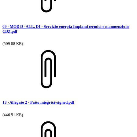
09 - MOD D - ALL. D1 - Servizio energia Impianti termici e manutenzione
CDZ.pdf
(509.88 KB)
13 - Allegato 2 - Patto integrità-signed.pdf
(446.51 KB)