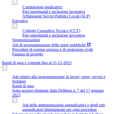
Commissioni giudicatrici
Pari opportunità e inclusione lavorativa
Affidamenti Servizi Pubblici Locali (SLP)
Esecutiva
Collegio Consultivo Tecnico (CCT)
Pari opportunità e inclusione lavorativa
Sponsorizzazioni
Atti di programmazione delle opere pubbliche
Procedure di somma urgenza e di protezione civile
Finanza di progetto
Bandi di gara e contratti fino al 31-12-2023
Atti relativi alla programmazione di lavori, opere, servizi e
forniture
Bandi di gara
Sotto-sezioni eliminate dalla Delibera n. 7 del 17 gennaio
2023
Atti delle amministrazioni aggiudicatrici e degli enti
aggiudicatori distintamente per ogni procedura