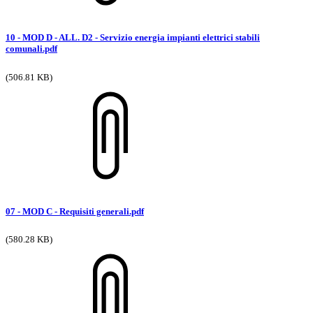
10 - MOD D - ALL. D2 - Servizio energia impianti elettrici stabili
comunali.pdf
(506.81 KB)
07 - MOD C - Requisiti generali.pdf
(580.28 KB)