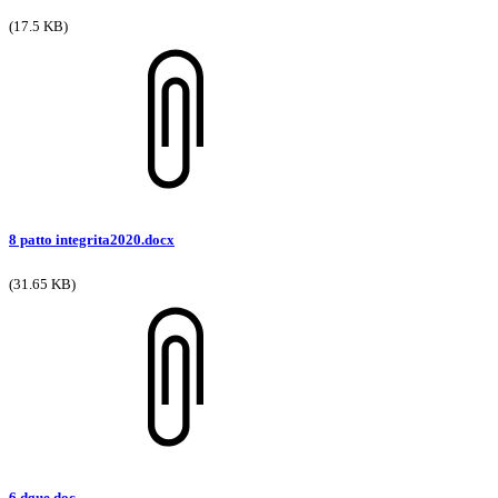
(17.5 KB)
8 patto integrita2020.docx
(31.65 KB)
6 dgue.doc