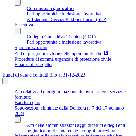
Commissioni giudicatrici
Pari opportunità e inclusione lavorativa
Affidamenti Servizi Pubblici Locali (SLP)
Esecutiva
Collegio Consultivo Tecnico (CCT)
Pari opportunità e inclusione lavorativa
Sponsorizzazioni
Atti di programmazione delle opere pubbliche
Procedure di somma urgenza e di protezione civile
Finanza di progetto
Bandi di gara e contratti fino al 31-12-2023
Atti relativi alla programmazione di lavori, opere, servizi e
forniture
Bandi di gara
Sotto-sezioni eliminate dalla Delibera n. 7 del 17 gennaio
2023
Atti delle amministrazioni aggiudicatrici e degli enti
aggiudicatori distintamente per ogni procedura