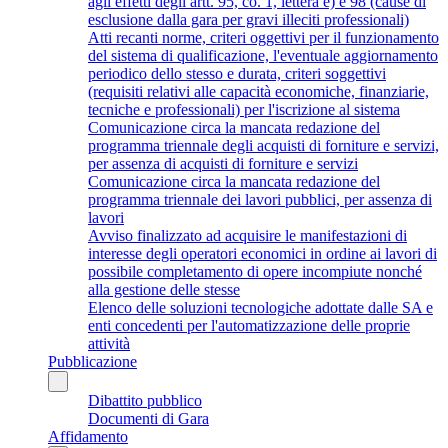
agli effetti degli artt. 95, co. 1, lettera e) e 98 (cause di
esclusione dalla gara per gravi illeciti professionali)
Atti recanti norme, criteri oggettivi per il funzionamento
del sistema di qualificazione, l'eventuale aggiornamento
periodico dello stesso e durata, criteri soggettivi
(requisiti relativi alle capacità economiche, finanziarie,
tecniche e professionali) per l'iscrizione al sistema
Comunicazione circa la mancata redazione del
programma triennale degli acquisti di forniture e servizi,
per assenza di acquisti di forniture e servizi
Comunicazione circa la mancata redazione del
programma triennale dei lavori pubblici, per assenza di
lavori
Avviso finalizzato ad acquisire le manifestazioni di
interesse degli operatori economici in ordine ai lavori di
possibile completamento di opere incompiute nonché
alla gestione delle stesse
Elenco delle soluzioni tecnologiche adottate dalle SA e
enti concedenti per l'automatizzazione delle proprie
attività
Pubblicazione
Dibattito pubblico
Documenti di Gara
Affidamento