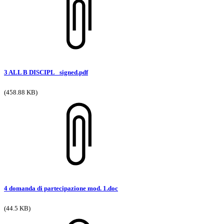
3 ALL B DISCIPL _signed.pdf
(458.88 KB)
4 domanda di partecipazione mod. 1.doc
(44.5 KB)