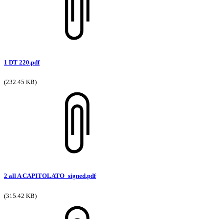
1 DT 220.pdf
(232.45 KB)
2 all A CAPITOLATO_signed.pdf
(315.42 KB)