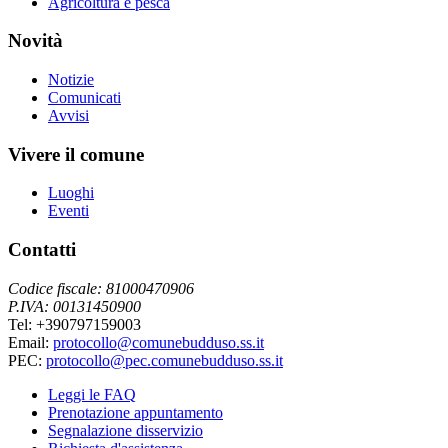
Agricoltura e pesca
Novità
Notizie
Comunicati
Avvisi
Vivere il comune
Luoghi
Eventi
Contatti
Codice fiscale: 81000470906
P.IVA: 00131450900
Tel: +390797159003
Email:
protocollo@comunebudduso.ss.it
PEC:
protocollo@pec.comunebudduso.ss.it
Leggi le FAQ
Prenotazione appuntamento
Segnalazione disservizio