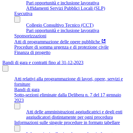
Pari opportunità e inclusione lavorativa
Affidamenti Servizi Pubblici Locali (SLP)
Esecutiva
Collegio Consultivo Tecnico (CCT)
Pari opportunità e inclusione lavorativa
Sponsorizzazioni
Atti di programmazione delle opere pubbliche
Procedure di somma urgenza e di protezione civile
Finanza di progetto
Bandi di gara e contratti fino al 31-12-2023
Atti relativi alla programmazione di lavori, opere, servizi e
forniture
Bandi di gara
Sotto-sezioni eliminate dalla Delibera n. 7 del 17 gennaio
2023
Atti delle amministrazioni aggiudicatrici e degli enti
aggiudicatori distintamente per ogni procedura
Informazioni sulle singole procedure in formato tabellare