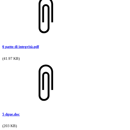
6 patto di integrità.pdf
(41.97 KB)
5 dgue.doc
(203 KB)