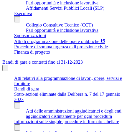
Pari opportunità e inclusione lavorativa
Affidamenti Servizi Pubblici Locali (SLP)
Esecutiva
Collegio Consultivo Tecnico (CCT)
Pari opportunità e inclusione lavorativa
Sponsorizzazioni
Atti di programmazione delle opere pubbliche
Procedure di somma urgenza e di protezione civile
Finanza di progetto
Bandi di gara e contratti fino al 31-12-2023
Atti relativi alla programmazione di lavori, opere, servizi e
forniture
Bandi di gara
Sotto-sezioni eliminate dalla Delibera n. 7 del 17 gennaio
2023
Atti delle amministrazioni aggiudicatrici e degli enti
aggiudicatori distintamente per ogni procedura
Informazioni sulle singole procedure in formato tabellare