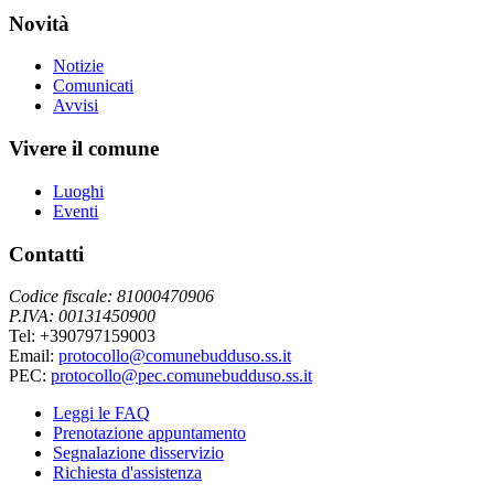
Novità
Notizie
Comunicati
Avvisi
Vivere il comune
Luoghi
Eventi
Contatti
Codice fiscale: 81000470906
P.IVA: 00131450900
Tel: +390797159003
Email:
protocollo@comunebudduso.ss.it
PEC:
protocollo@pec.comunebudduso.ss.it
Leggi le FAQ
Prenotazione appuntamento
Segnalazione disservizio
Richiesta d'assistenza