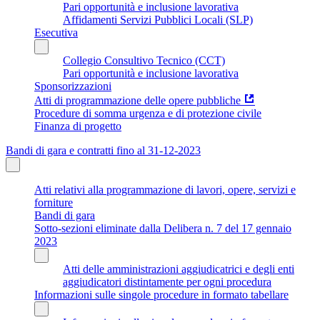
Pari opportunità e inclusione lavorativa
Affidamenti Servizi Pubblici Locali (SLP)
Esecutiva
Collegio Consultivo Tecnico (CCT)
Pari opportunità e inclusione lavorativa
Sponsorizzazioni
Atti di programmazione delle opere pubbliche
Procedure di somma urgenza e di protezione civile
Finanza di progetto
Bandi di gara e contratti fino al 31-12-2023
Atti relativi alla programmazione di lavori, opere, servizi e
forniture
Bandi di gara
Sotto-sezioni eliminate dalla Delibera n. 7 del 17 gennaio
2023
Atti delle amministrazioni aggiudicatrici e degli enti
aggiudicatori distintamente per ogni procedura
Informazioni sulle singole procedure in formato tabellare