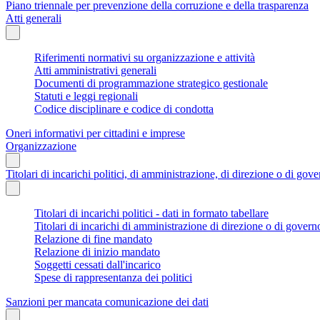
Piano triennale per prevenzione della corruzione e della trasparenza
Atti generali
Riferimenti normativi su organizzazione e attività
Atti amministrativi generali
Documenti di programmazione strategico gestionale
Statuti e leggi regionali
Codice disciplinare e codice di condotta
Oneri informativi per cittadini e imprese
Organizzazione
Titolari di incarichi politici, di amministrazione, di direzione o di gov
Titolari di incarichi politici - dati in formato tabellare
Titolari di incarichi di amministrazione di direzione o di govern
Relazione di fine mandato
Relazione di inizio mandato
Soggetti cessati dall'incarico
Spese di rappresentanza dei politici
Sanzioni per mancata comunicazione dei dati