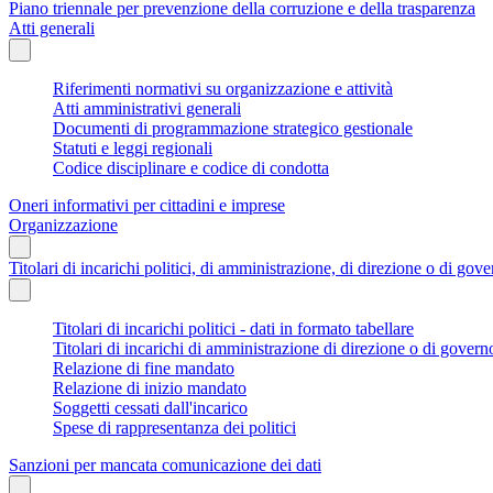
Piano triennale per prevenzione della corruzione e della trasparenza
Atti generali
Riferimenti normativi su organizzazione e attività
Atti amministrativi generali
Documenti di programmazione strategico gestionale
Statuti e leggi regionali
Codice disciplinare e codice di condotta
Oneri informativi per cittadini e imprese
Organizzazione
Titolari di incarichi politici, di amministrazione, di direzione o di gov
Titolari di incarichi politici - dati in formato tabellare
Titolari di incarichi di amministrazione di direzione o di govern
Relazione di fine mandato
Relazione di inizio mandato
Soggetti cessati dall'incarico
Spese di rappresentanza dei politici
Sanzioni per mancata comunicazione dei dati