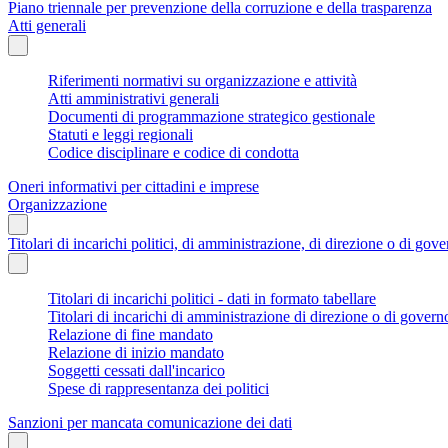
Piano triennale per prevenzione della corruzione e della trasparenza
Atti generali
Riferimenti normativi su organizzazione e attività
Atti amministrativi generali
Documenti di programmazione strategico gestionale
Statuti e leggi regionali
Codice disciplinare e codice di condotta
Oneri informativi per cittadini e imprese
Organizzazione
Titolari di incarichi politici, di amministrazione, di direzione o di gov
Titolari di incarichi politici - dati in formato tabellare
Titolari di incarichi di amministrazione di direzione o di govern
Relazione di fine mandato
Relazione di inizio mandato
Soggetti cessati dall'incarico
Spese di rappresentanza dei politici
Sanzioni per mancata comunicazione dei dati