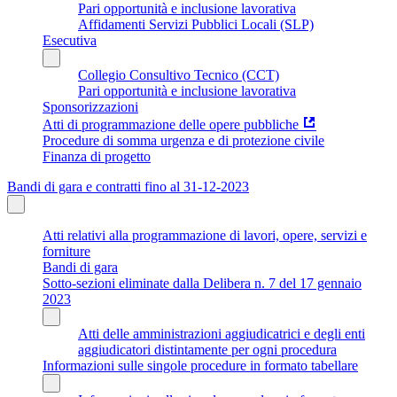
Pari opportunità e inclusione lavorativa
Affidamenti Servizi Pubblici Locali (SLP)
Esecutiva
Collegio Consultivo Tecnico (CCT)
Pari opportunità e inclusione lavorativa
Sponsorizzazioni
Atti di programmazione delle opere pubbliche
Procedure di somma urgenza e di protezione civile
Finanza di progetto
Bandi di gara e contratti fino al 31-12-2023
Atti relativi alla programmazione di lavori, opere, servizi e
forniture
Bandi di gara
Sotto-sezioni eliminate dalla Delibera n. 7 del 17 gennaio
2023
Atti delle amministrazioni aggiudicatrici e degli enti
aggiudicatori distintamente per ogni procedura
Informazioni sulle singole procedure in formato tabellare