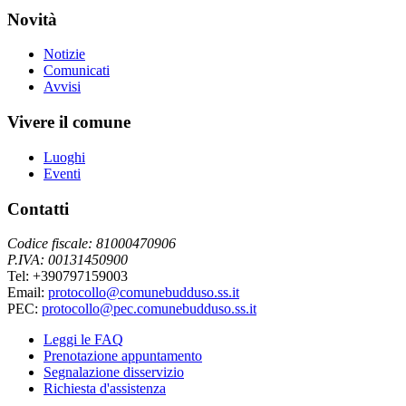
Novità
Notizie
Comunicati
Avvisi
Vivere il comune
Luoghi
Eventi
Contatti
Codice fiscale: 81000470906
P.IVA: 00131450900
Tel: +390797159003
Email:
protocollo@comunebudduso.ss.it
PEC:
protocollo@pec.comunebudduso.ss.it
Leggi le FAQ
Prenotazione appuntamento
Segnalazione disservizio
Richiesta d'assistenza