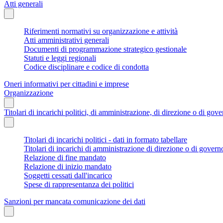
Atti generali
Riferimenti normativi su organizzazione e attività
Atti amministrativi generali
Documenti di programmazione strategico gestionale
Statuti e leggi regionali
Codice disciplinare e codice di condotta
Oneri informativi per cittadini e imprese
Organizzazione
Titolari di incarichi politici, di amministrazione, di direzione o di gov
Titolari di incarichi politici - dati in formato tabellare
Titolari di incarichi di amministrazione di direzione o di govern
Relazione di fine mandato
Relazione di inizio mandato
Soggetti cessati dall'incarico
Spese di rappresentanza dei politici
Sanzioni per mancata comunicazione dei dati