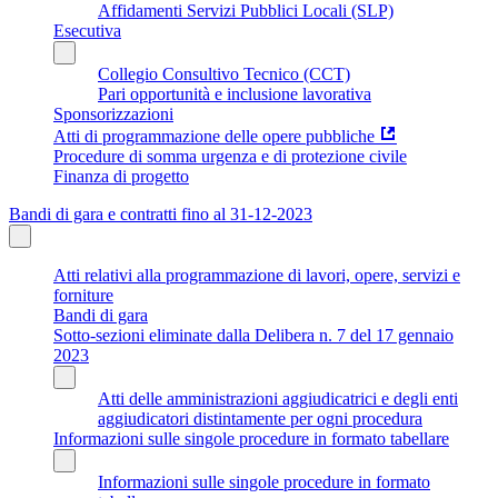
Affidamenti Servizi Pubblici Locali (SLP)
Esecutiva
Collegio Consultivo Tecnico (CCT)
Pari opportunità e inclusione lavorativa
Sponsorizzazioni
Atti di programmazione delle opere pubbliche
Procedure di somma urgenza e di protezione civile
Finanza di progetto
Bandi di gara e contratti fino al 31-12-2023
Atti relativi alla programmazione di lavori, opere, servizi e
forniture
Bandi di gara
Sotto-sezioni eliminate dalla Delibera n. 7 del 17 gennaio
2023
Atti delle amministrazioni aggiudicatrici e degli enti
aggiudicatori distintamente per ogni procedura
Informazioni sulle singole procedure in formato tabellare
Informazioni sulle singole procedure in formato