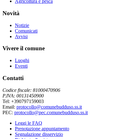
Agricoltura e pesca
Novità
Notizie
Comunicati
Avvisi
Vivere il comune
Luoghi
Eventi
Contatti
Codice fiscale: 81000470906
P.IVA: 00131450900
Tel: +390797159003
Email:
protocollo@comunebudduso.ss.it
PEC:
protocollo@pec.comunebudduso.ss.it
Leggi le FAQ
Prenotazione appuntamento
Segnalazione disservizio