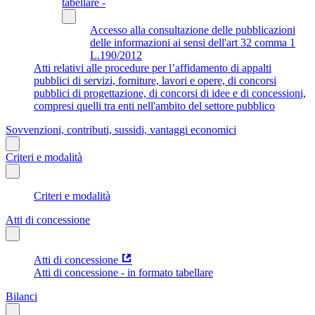
tabellare -
Accesso alla consultazione delle pubblicazioni
delle informazioni ai sensi dell'art 32 comma 1
L.190/2012
Atti relativi alle procedure per l’affidamento di appalti
pubblici di servizi, forniture, lavori e opere, di concorsi
pubblici di progettazione, di concorsi di idee e di concessioni,
compresi quelli tra enti nell'ambito del settore pubblico
Sovvenzioni, contributi, sussidi, vantaggi economici
Criteri e modalità
Criteri e modalità
Atti di concessione
Atti di concessione
Atti di concessione - in formato tabellare
Bilanci