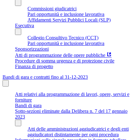
Commissioni giudicatrici
Pari opportunità e inclusione lavorativa
Affidamenti Servizi Pubblici Locali (SLP)
Esecutiva
Collegio Consultivo Tecnico (CCT)
Pari opportunità e inclusione lavorativa
Sponsorizzazioni
Atti di programmazione delle opere pubbliche
Procedure di somma urgenza e di protezione civile
Finanza di progetto
Bandi di gara e contratti fino al 31-12-2023
Atti relativi alla programmazione di lavori, opere, servizi e
forniture
Bandi di gara
Sotto-sezioni eliminate dalla Delibera n. 7 del 17 gennaio
2023
Atti delle amministrazioni aggiudicatrici e degli enti
aggiudicatori distintamente per ogni procedura